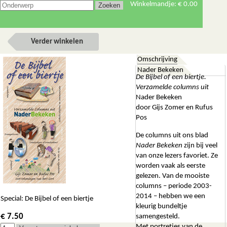
Winkelmandje:
€ 0.00
Verder winkelen
Omschrijving
Nader Bekeken
De Bijbel of een biertje.
Verzamelde columns uit
Nader Bekeken
door Gijs Zomer en Rufus
Pos
De columns uit ons blad
Nader Bekeken
zijn bij veel
van onze lezers favoriet. Ze
worden vaak als eerste
gelezen. Van de mooiste
columns – periode 2003-
2014 – hebben we een
Special: De Bijbel of een biertje
kleurig bundeltje
€ 7.50
samengesteld.
Met portretjes van de