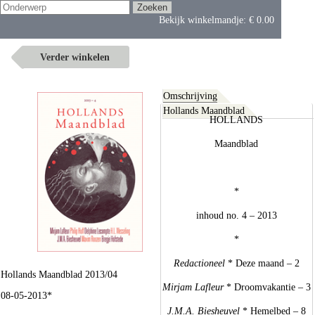
Bekijk winkelmandje:
€ 0.00
Verder winkelen
Omschrijving
Hollands Maandblad
HOLLANDS
Maandblad
*
inhoud no. 4 – 2013
*
Redactioneel
* Deze maand – 2
Hollands Maandblad 2013/04
Mirjam Lafleur
* Droomvakantie – 3
08-05-2013*
J.M.A. Biesheuvel
* Hemelbed – 8