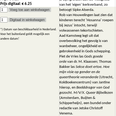
Prijs digitaal: € 6.25
van het ‘eigen’ kerkverband, zo
betoogt Sipke Alserda.
Rob van Houwelingen laat zien dat
kinderen terecht ‘Hosanna’ roepen
bij Jezus’ intocht, terwijl
*) Datum van beschikbaarheid in Nederland.
volwassenen tekortschieten.
Voor het buitenland geldt mogelijk een
Aad Kamsteeg legt uit dat
andere datum!
overbevolking het gevolg is van
wanbeheer, ongelijkheid en
gebrokenheid in Gods schepping.
Piet de Vries las
Gods goede
orde
van dr. M. Klaassen; Thomas
Bakker las
Sekse doet ertoe. Hoe
mijn visie op gender en de
queertheorie veranderde
(Utrecht,
KokBoekencentrum) van Jantine
Nierop, en
Beelddrager van God
gezocht. M/V/X. Queer Bijbellezen
(Amsterdam, Buijten &
Schipperheijn), een bundel onder
redactie van Jetske Christoff
Venema.