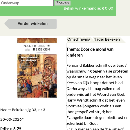
Bekijk winkelmandje:
€ 0.00
Verder winkelen
Omschrijving
Nader Bekeken
Thema: Door de mond van
kinderen
Fennand Bakker schrijft over Jezus’
waarschuwing tegen valse profeten
op de smalle weg naar het leven.
Kees van Dijk hoopt dat het blad
Onderweg
zich mag vullen met
onderwijs uit het Woord van God.
Harry Wendt schrijft dat het leven
voor veel jongeren voelt als een
Nader Bekeken jg 33, nr 3
‘hongerspel' vol strijd; het
Evangelie daarentegen biedt rust en
20-03-2026*
zekerheid bij God.
Prijs: € 6.25
Er zijn grenzen aan de ‘heiligheid’