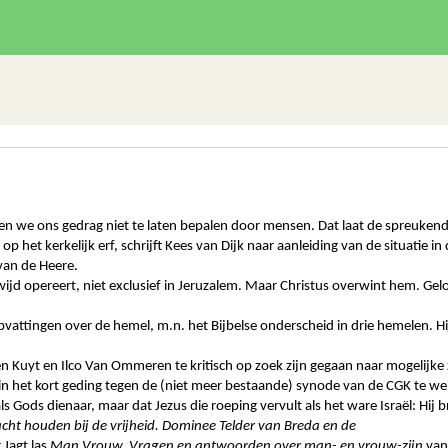
 we ons gedrag niet te laten bepalen door mensen. Dat laat de spreukendich
l op het kerkelijk erf, schrijft Kees van Dijk naar aanleiding van de situa
van de Heere.
ijd opereert, niet exclusief in Jeruzalem. Maar Christus overwint hem. 
pvattingen over de hemel, m.n. het Bijbelse onderscheid in drie hemelen. H
 Kuyt en Ilco Van Ommeren te kritisch op zoek zijn gegaan naar mogelijke
 in het kort geding tegen de (niet meer bestaande) synode van de CGK te we
 als Gods dienaar, maar dat Jezus die roeping vervult als het ware Israël: Hij b
cht houden bij de vrijheid. Dominee Telder van Breda en de
 Jagt las
Man Vrouw. Vragen en antwoorden over man- en vrouw-zijn
van 