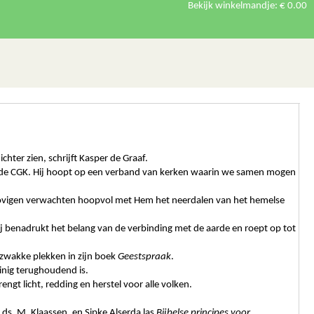
Bekijk winkelmandje:
€ 0.00
ter zien, schrijft Kasper de Graaf.
tie in de CGK. Hij hoopt op een verband van kerken waarin we samen mogen
Gelovigen verwachten hoopvol met Hem het neerdalen van het hemelse
ij benadrukt het belang van de verbinding met de aarde en roept op tot
 zwakke plekken in zijn boek
Geestspraak
.
inig terughoudend is.
rengt licht, redding en herstel voor alle volken.
ds. M. Klaassen, en Sipke Alserda las
Bijbelse principes voor