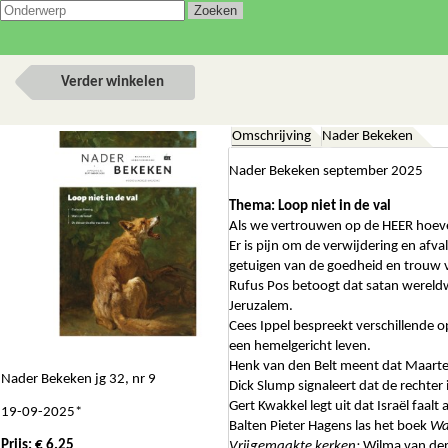
Verder winkelen
Omschrijving
Nader Bekeken
Nader Bekeken september 2025
Thema: Loop niet in de val
Als we vertrouwen op de HEER hoeven
Er is pijn om de verwijdering en afva
getuigen van de goedheid en trouw 
Rufus Pos betoogt dat satan wereldw
Jeruzalem.
Cees Ippel bespreekt verschillende o
een hemelgericht leven.
Henk van den Belt meent dat Maarten
Nader Bekeken jg 32, nr 9
Dick Slump signaleert dat de rechter
Gert Kwakkel legt uit dat Israël faalt
19-09-2025*
Balten Pieter Hagens las het boek
Wa
Prijs: € 6.25
Vrijgemaakte kerken;
Wilma van der