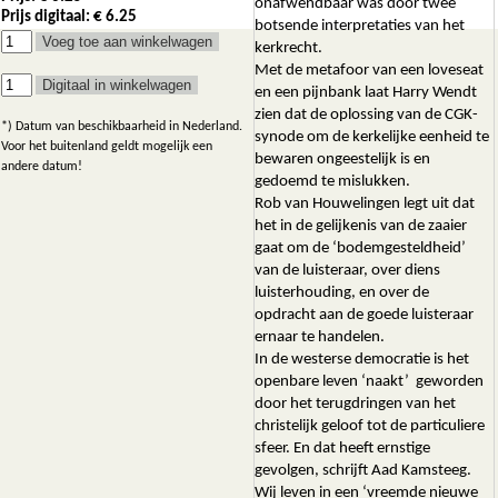
onafwendbaar was door twee
Prijs digitaal: € 6.25
botsende interpretaties van het
kerkrecht.
Met de metafoor van een loveseat
en een pijnbank laat Harry Wendt
zien dat de oplossing van de CGK-
*) Datum van beschikbaarheid in Nederland.
synode om de kerkelijke eenheid te
Voor het buitenland geldt mogelijk een
bewaren ongeestelijk is en
andere datum!
gedoemd te mislukken.
Rob van Houwelingen legt uit dat
het in de gelijkenis van de zaaier
gaat om de ‘bodemgesteldheid’
van de luisteraar, over diens
luisterhouding, en over de
opdracht aan de goede luisteraar
ernaar te handelen.
In de westerse democratie is het
openbare leven ‘naakt’ geworden
door het terugdringen van het
christelijk geloof tot de particuliere
sfeer. En dat heeft ernstige
gevolgen, schrijft Aad Kamsteeg.
Wij leven in een ‘vreemde nieuwe