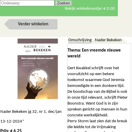
Bekijk winkelmandje:
€ 0.00
Verder winkelen
Omschrijving
Nader Bekeken
Thema: Een vreemde nieuwe
wereld
Gert Kwakkel schrijft over het
vooruitzicht op een betere
toekomst waarmee God Jeremia
bemoedigde in een donkere tijd.
De boodschap van de Bijbel is ook
in onze tijd relevant, schrijft Pieter
Boonstra. Want God is in zijn
spreken gericht op mensen in hun
Nader Bekeken jg 32, nr 1, dec/jan
concrete werkelijkheid.
Perry Storm laat zien dat de breuk
13-12-2024*
die leidde tot de Vrijmaking
Prijs: € 6.25