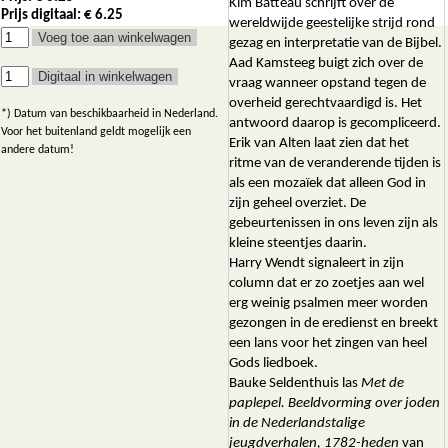
Kim Batteau schrijft over de
Prijs digitaal: € 6.25
wereldwijde geestelijke strijd rond
gezag en interpretatie van de Bijbel.
Aad Kamsteeg buigt zich over de
vraag wanneer opstand tegen de
overheid gerechtvaardigd is. Het
*) Datum van beschikbaarheid in Nederland.
antwoord daarop is gecompliceerd.
Voor het buitenland geldt mogelijk een
Erik van Alten laat zien dat het
andere datum!
ritme van de veranderende tijden is
als een mozaïek dat alleen God in
zijn geheel overziet. De
gebeurtenissen in ons leven zijn als
kleine steentjes daarin.
Harry Wendt signaleert in zijn
column dat er zo zoetjes aan wel
erg weinig psalmen meer worden
gezongen in de eredienst en breekt
een lans voor het zingen van heel
Gods liedboek.
Bauke Seldenthuis las
Met de
paplepel. Beeldvorming over joden
in de Nederlandstalige
jeugdverhalen, 1782-heden
van