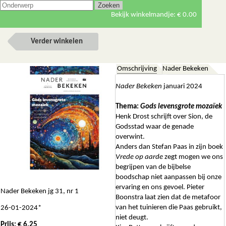
Bekijk winkelmandje:
€ 0.00
Verder winkelen
Omschrijving
Nader Bekeken
Nader Bekeken
januari 2024
Thema:
Gods levensgrote mozaïek
Henk Drost schrijft over Sion, de
Godsstad waar de genade
overwint.
Anders dan Stefan Paas in zijn boek
Vrede op aarde
zegt mogen we ons
begrijpen van de bijbelse
boodschap niet aanpassen bij onze
ervaring en ons gevoel. Pieter
Nader Bekeken jg 31, nr 1
Boonstra laat zien dat de metafoor
van het tuinieren die Paas gebruikt,
26-01-2024*
niet deugt.
Prijs: € 6.25