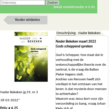
Bekijk winkelmandje:
€ 0.00
Verder winkelen
Omschrijving
Nader Bekeken
Nader Bekeken
maart 2022
Gods scheppend spreken
God is Schepper, hoe staat dat in
verhouding met de
wetenschappelijke theorie over de
oerknal, is de vraag die Balten
Pieter Hagens stelt.
Andries van Renssen heeft zich
verdiept in het ontstaan van het
leven: is dat mysterie door mensen
Nader Bekeken jg 29, nr 3
te achterhalen?
Waarom was Jezus kort voor zijn
18-03-2022*
veroordeling zo bang, vraag Johan
Prijs: € 6.25
Klein zich af.