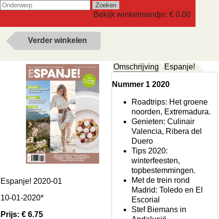
Bekijk winkelmandje:
€ 0.00
Verder winkelen
Omschrijving
Espanje!
Nummer 1 2020
Roadtrips: Het groene
noorden, Extremadura.
Genieten: Culinair
Valencia, Ribera del
Duero
Tips 2020:
winterfeesten,
topbestemmingen.
Met de trein rond
Espanje! 2020-01
Madrid: Toledo en El
10-01-2020*
Escorial
Stef Biemans in
Prijs: € 6.75