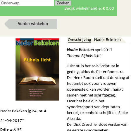
Bekijk winkelmandje:
€ 0.00
Verder winkelen
Omschrijving
Nader Bekeken
Nader Bekeken
april 2017
Thema: Bijbels licht
Juist nu is het sola Scriptura in
geding, aldus dr. Pieter Boonstra.
Ds. Henk Room stelt dat de vraag of
het ambt ook voor vrouwen
opengesteld kan worden, hangt
samen met het schriftgezag.
Over het beleid in het
synoderapport van deputaten
Nader Bekeken jg 24, nr. 4
kerkelijke eenheid schrijft ds. Sipke
Alserda.
21-04-2017*
Ds. Dick Dreschler doet verslag van
Prijs: € 6.25
de eerste synodeweken.